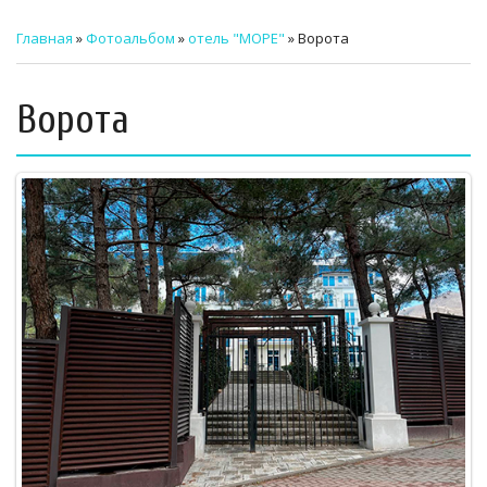
ТЕХНИЧЕСКИЙ ЗАКАЗЧИК
Главная
»
Фотоальбом
»
отель "МОРЕ"
» Ворота
СТРОИТЕЛЬНЫЙ КОНТРОЛЬ
Ворота
СТРОИТЕЛЬНЫЙ АУДИТ
ЭКСПЛУАТАЦИЯ
НОРМАТИВНЫЕ ДОКУМЕНТЫ
О НАС
ПРЕССА
РЕЕСТРЫ