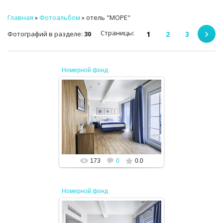
ТЕХНИЧЕСКИЙ ЗАКАЗЧИК
Главная
»
Фотоальбом
» отель "МОРЕ"
СТРОИТЕЛЬНЫЙ КОНТРОЛЬ
Страницы
:
Фотографий в разделе
:
30
1
2
3
СТРОИТЕЛЬНЫЙ АУДИТ
Номерной фонд
ЭКСПЛУАТАЦИЯ
НОРМАТИВНЫЕ ДОКУМЕНТЫ
02.08.2024
О НАС
JENEK
ПРЕССА
173
0
0.0
РЕЕСТРЫ
Номерной фонд