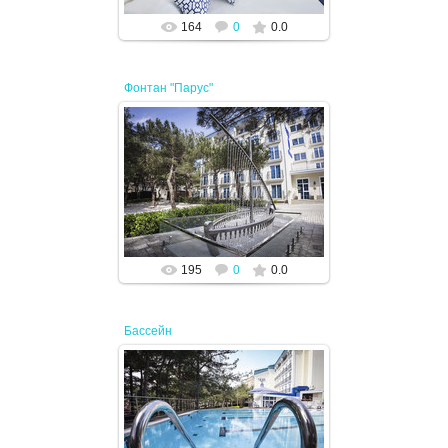
164
0
0.0
Фонтан "Парус"
02.08.2024
JENEK
195
0
0.0
Бассейн
02.08.2024
JENEK