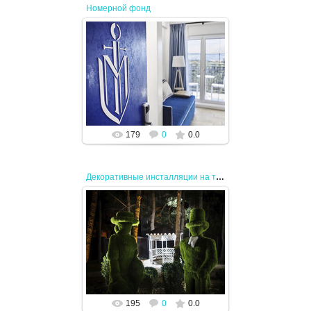
Номерной фонд
02.08.2024
JENEK
179
0
0.0
Декоративные инсталляции на территории отеля
02.08.2024
JENEK
195
0
0.0