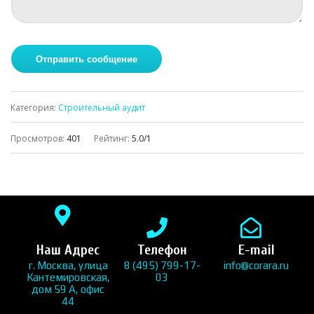
Категория
:
Строительный аудит
Просмотров
:
401
Рейтинг
:
5.0
/
1
Наш Адрес
Телефон
E-mail
г. Москва, улица
8 (495) 799-17-
info@corara.ru
Кантемировская,
03
дом 59 А, офис
44