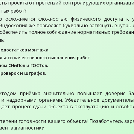
сть проекта от претензий контролирующих организаци
ытых работ?
ю осложняется сложностью физического доступа к 
Эндоскопия же позволяет буквально заглянуть внутрь 
обеспечить полное соблюдение нормативных требован
ны:
недостатков монтажа.
льств качественного выполнения работ.
иям СНиПов и ГОСТов.
роверок и штрафов.
етодом приёмка значительно повышает доверие За
и надзорными органами. Убедительное документаль
ает процесс сдачи объекта в эксплуатацию и освобо
степени готовности вашего объекта! Позаботьтесь зар
мента диагностики.