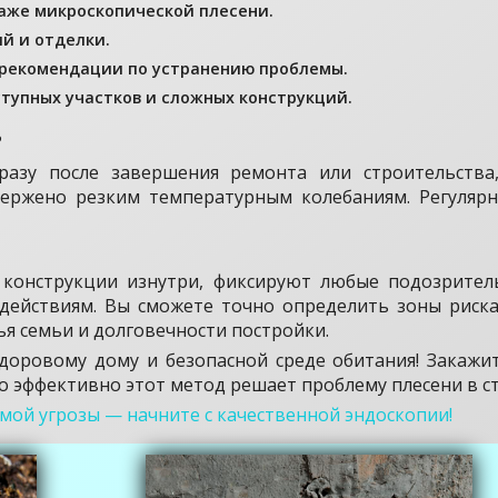
аже микроскопической плесени.
й и отделки.
 рекомендации по устранению проблемы.
тупных участков и сложных конструкций.
?
азу после завершения ремонта или строительства,
ржено резким температурным колебаниям. Регулярна
онструкции изнутри, фиксируют любые подозритель
ействиям. Вы сможете точно определить зоны риска
ья семьи и долговечности постройки.
доровому дому и безопасной среде обитания! Закажит
ко эффективно этот метод решает проблему плесени в ст
имой угрозы — начните с качественной эндоскопии!