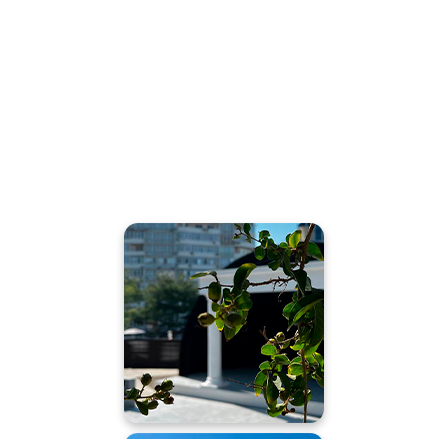
Амфитеатр