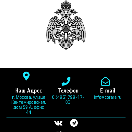
Наш Адрес
Телефон
E-mail
г. Москва, улица
8 (495) 799-17-
info@corara.ru
Кантемировская,
03
дом 59 А, офис
44