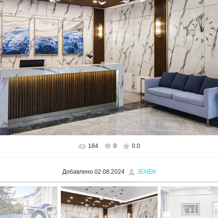
184
0
0.0
В реальном размере
1280x960
/ 723.3Kb
Добавлено
02.08.2024
JENEK