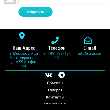
Отправить
Наш Адрес
Телефон
E-mail
г. Москва, улица
8 (495) 799-17-
info@corara.ru
Кантемировская,
03
дом 59 А, офис
44
Объекты
Галерея
Контакты
BENALGER © 2024