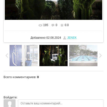
195
0
0.0
В реальном размере
1280x960
/ 744.2Kb
Добавлено
02.08.2024
JENEK
Всего комментариев
:
0
Войдите: