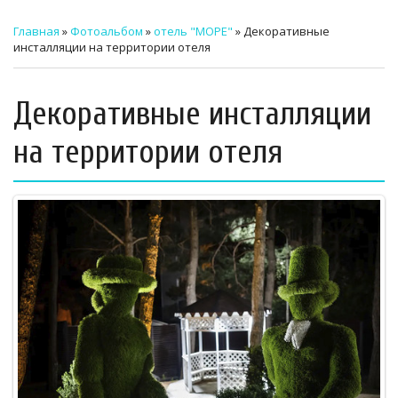
ТЕХНИЧЕСКИЙ ЗАКАЗЧИК
Главная
»
Фотоальбом
»
отель "МОРЕ"
» Декоративные
инсталляции на территории отеля
СТРОИТЕЛЬНЫЙ КОНТРОЛЬ
СТРОИТЕЛЬНЫЙ АУДИТ
Декоративные инсталляции
ЭКСПЛУАТАЦИЯ
на территории отеля
НОРМАТИВНЫЕ ДОКУМЕНТЫ
О НАС
ПРЕССА
РЕЕСТРЫ