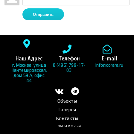
Отправить
Наш Адрес
Телефон
E-mail
г. Москва, улица
8 (495) 799-17-
info@corara.ru
Кантемировская,
03
дом 59 А, офис
44
Объекты
Галерея
Контакты
BENALGER © 2024