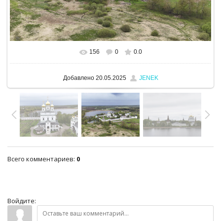
156
0
0.0
В реальном размере
1280x960
/ 1010.7Kb
Добавлено
20.05.2025
JENEK
Всего комментариев
:
0
Войдите: