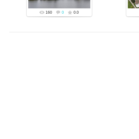
160
0
0.0