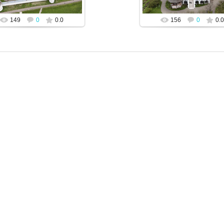
149
0
0.0
156
0
0.0