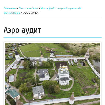
ТЕХНИЧЕСКИЙ ЗАКАЗЧИК
Главная
»
Фотоальбом
»
Иосифо-Волоцкий мужской
монастырь
» Аэро аудит
СТРОИТЕЛЬНЫЙ КОНТРОЛЬ
СТРОИТЕЛЬНЫЙ АУДИТ
Аэро аудит
ЭКСПЛУАТАЦИЯ
НОРМАТИВНЫЕ ДОКУМЕНТЫ
О НАС
ПРЕССА
РЕЕСТРЫ