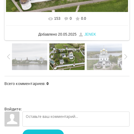
153
0
0.0
В реальном размере
1280x960
/ 1309.7Kb
Добавлено
20.05.2025
JENEK
Всего комментариев
:
0
Войдите: