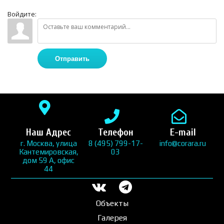
Войдите:
Отправить
Наш Адрес
Телефон
E-mail
г. Москва, улица
8 (495) 799-17-
info@corara.ru
Кантемировская,
03
дом 59 А, офис
44
Объекты
Галерея