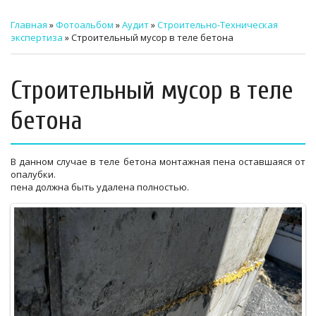
ТЕХНИЧЕСКИЙ ЗАКАЗЧИК
Главная
»
Фотоальбом
»
Аудит
»
Строительно-Техническая
экспертиза
» Строительный мусор в теле бетона
СТРОИТЕЛЬНЫЙ КОНТРОЛЬ
СТРОИТЕЛЬНЫЙ АУДИТ
Строительный мусор в теле
ЭКСПЛУАТАЦИЯ
бетона
НОРМАТИВНЫЕ ДОКУМЕНТЫ
В данном случае в теле бетона монтажная пена оставшаяся от
О НАС
опалубки.
пена должна быть удалена полностью.
ПРЕССА
РЕЕСТРЫ