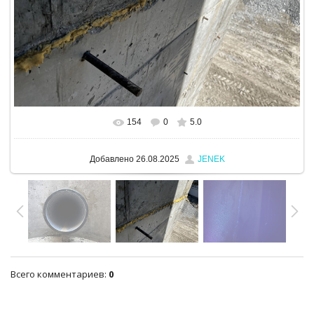
154
0
5.0
В реальном размере
1280x960
/ 736.5Kb
Добавлено
26.08.2025
JENEK
Всего комментариев
:
0