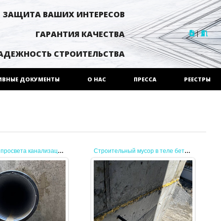
ЗАЩИТА ВАШИХ ИНТЕРЕСОВ
|
ГАРАНТИЯ КАЧЕСТВА
АДЕЖНОСТЬ СТРОИТЕЛЬСТВА
ИВНЫЕ ДОКУМЕНТЫ
О НАС
ПРЕССА
РЕЕСТРЫ
Отсутствие просвета канализационной трубы
Строительный мусор в теле бетона
26.08.2025
26.08.2025
о СП 129.13330.2019
В данном случае в теле бетона
РУЖНЫЕ СЕТИ И
монтажная пена оставшаяся от
СООРУЖЕНИЯ
опалубки.
ОСНАБЖЕНИЯ И
пена должна быть удалена
ИЗАЦИИ» п. 6.1.5:
полностью.
дусмотренную ...