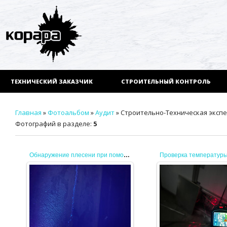
ТЕХНИЧЕСКИЙ ЗАКАЗЧИК
СТРОИТЕЛЬНЫЙ КОНТРОЛЬ
Главная
»
Фотоальбом
»
Аудит
» Строительно-Техническая эксп
Фотографий в разделе
:
5
Обнаружение плесени при помощи ультрафиолета
11.09.2025
Плесень является
03.09.2025
распространенной проблемой,
особенно в помещениях с
повышенной влажностью. Она
JENEK
может вызывать аллерг...