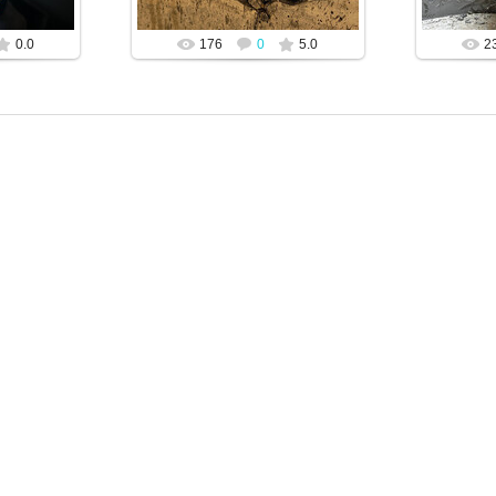
0.0
176
0
5.0
2