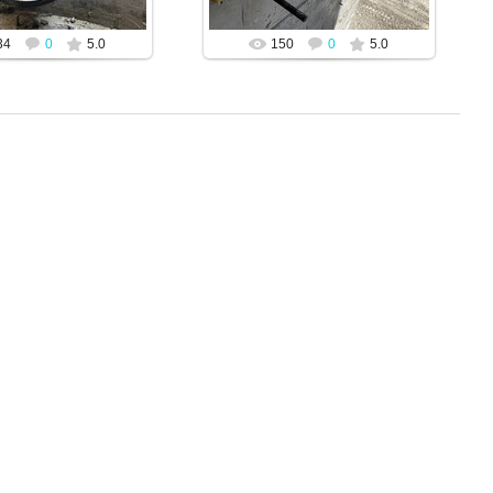
JENEK
JENEK
34
0
5.0
150
0
5.0