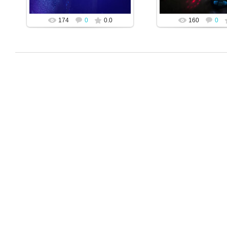
JENEK
174
0
0.0
160
0