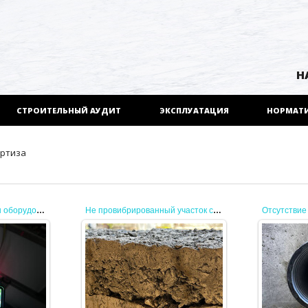
Н
СТРОИТЕЛЬНЫЙ АУДИТ
ЭКСПЛУАТАЦИЯ
НОРМАТ
ертиза
Проверка температуры оборудования
Не провибрированный участок стены
Согласн
26.08.2025
«НА
Данный участок требует
ремонта
ВОД
КАНАЛ
JENEK
Пре