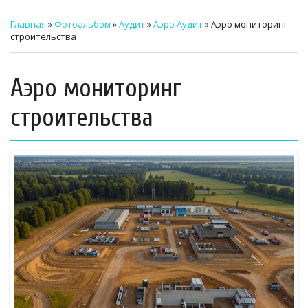
ТЕХНИЧЕСКИЙ ЗАКАЗЧИК
Главная
»
Фотоальбом
»
Аудит
»
Аэро Аудит
» Аэро мониторинг
строительства
СТРОИТЕЛЬНЫЙ КОНТРОЛЬ
СТРОИТЕЛЬНЫЙ АУДИТ
Аэро мониторинг
ЭКСПЛУАТАЦИЯ
строительства
НОРМАТИВНЫЕ ДОКУМЕНТЫ
О НАС
ПРЕССА
РЕЕСТРЫ