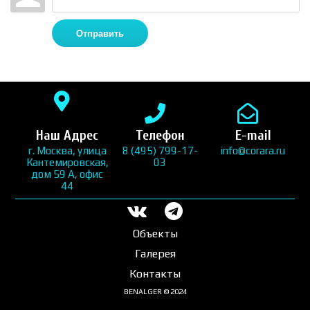
Отправить
Наш Адрес
Телефон
E-mail
г. Москва, улица
8 (495) 799-17-
info@corara.ru
Кантемировская,
03
дом 59 А, офис
44
Объекты
Галерея
Контакты
BENALGER © 2024