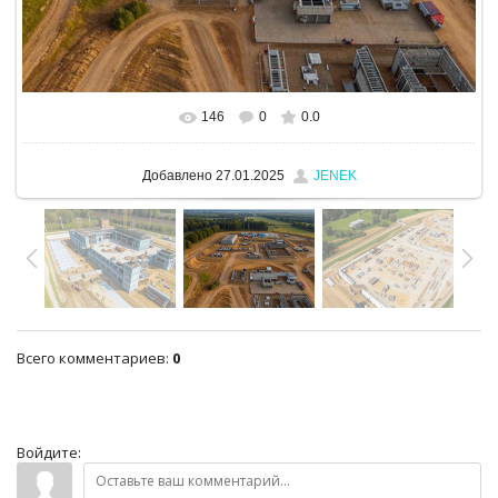
146
0
0.0
В реальном размере
1280x960
/ 722.1Kb
Добавлено
27.01.2025
JENEK
Всего комментариев
:
0
Войдите: