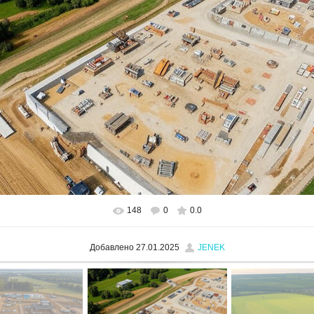
148
0
0.0
В реальном размере
1280x960
/ 754.8Kb
Добавлено
27.01.2025
JENEK