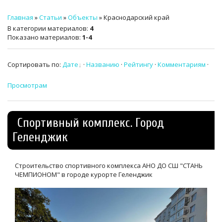
ТЕХНИЧЕСКИЙ ЗАКАЗЧИК
Главная
»
Статьи
»
Объекты
» Краснодарский край
В категории материалов
:
4
СТРОИТЕЛЬНЫЙ КОНТРОЛЬ
Показано материалов
:
1-4
СТРОИТЕЛЬНЫЙ АУДИТ
Сортировать по
:
Дате
·
Названию
·
Рейтингу
·
Комментариям
·
ЭКСПЛУАТАЦИЯ
Просмотрам
НОРМАТИВНЫЕ ДОКУМЕНТЫ
О НАС
Спортивный комплекс. Город
Геленджик
ПРЕССА
РЕЕСТРЫ
Строительство спортивного комплекса АНО ДО СШ "СТАНЬ
ЧЕМПИОНОМ" в городе курорте Геленджик