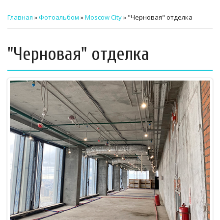
ТЕХНИЧЕСКИЙ ЗАКАЗЧИК
Главная
»
Фотоальбом
»
Moscow City
» "Черновая" отделка
СТРОИТЕЛЬНЫЙ КОНТРОЛЬ
"Черновая" отделка
СТРОИТЕЛЬНЫЙ АУДИТ
ЭКСПЛУАТАЦИЯ
НОРМАТИВНЫЕ ДОКУМЕНТЫ
О НАС
ПРЕССА
РЕЕСТРЫ