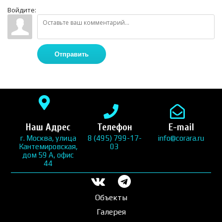
Войдите:
Отправить
Наш Адрес
Телефон
E-mail
г. Москва, улица
8 (495) 799-17-
info@corara.ru
Кантемировская,
03
дом 59 А, офис
44
Объекты
Галерея