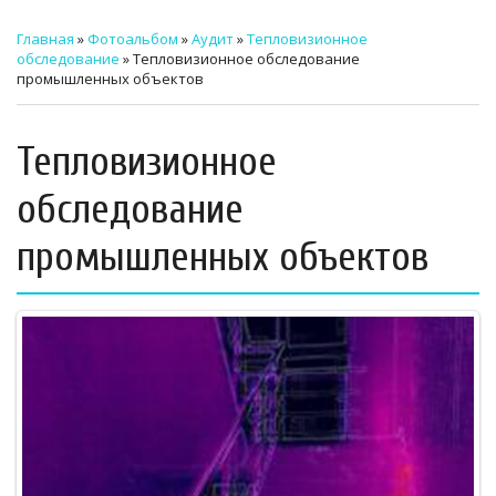
ТЕХНИЧЕСКИЙ ЗАКАЗЧИК
Главная
»
Фотоальбом
»
Аудит
»
Тепловизионное
обследование
» Тепловизионное обследование
СТРОИТЕЛЬНЫЙ КОНТРОЛЬ
промышленных объектов
СТРОИТЕЛЬНЫЙ АУДИТ
Тепловизионное
ЭКСПЛУАТАЦИЯ
обследование
НОРМАТИВНЫЕ ДОКУМЕНТЫ
промышленных объектов
О НАС
ПРЕССА
РЕЕСТРЫ