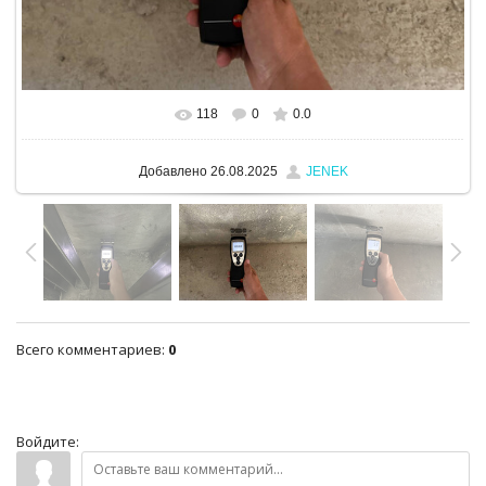
118
0
0.0
В реальном размере
1280x960
/ 326.6Kb
Добавлено
26.08.2025
JENEK
Всего комментариев
:
0
Войдите: