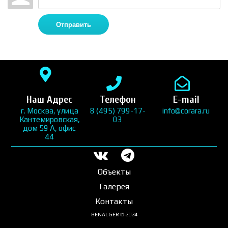
Отправить
Наш Адрес
Телефон
E-mail
г. Москва, улица
8 (495) 799-17-
info@corara.ru
Кантемировская,
03
дом 59 А, офис
44
Объекты
Галерея
Контакты
BENALGER © 2024