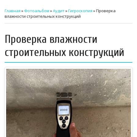
ТЕХНИЧЕСКИЙ ЗАКАЗЧИК
Главная
»
Фотоальбом
»
Аудит
»
Гигроскопия
» Проверка
влажности строительных конструкций
СТРОИТЕЛЬНЫЙ КОНТРОЛЬ
СТРОИТЕЛЬНЫЙ АУДИТ
Проверка влажности
ЭКСПЛУАТАЦИЯ
строительных конструкций
НОРМАТИВНЫЕ ДОКУМЕНТЫ
О НАС
ПРЕССА
РЕЕСТРЫ