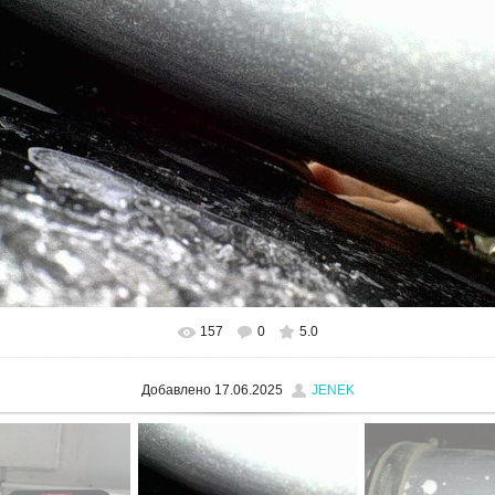
157
0
5.0
В реальном размере
1280x960
/ 486.6Kb
Добавлено
17.06.2025
JENEK