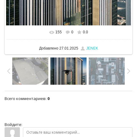
155
0
0.0
В реальном размере
1280x960
/ 618.7Kb
Добавлено
27.01.2025
JENEK
Всего комментариев
:
0
Войдите: