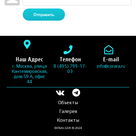
Отправить
Наш Адрес
Телефон
E-mail
г. Москва, улица
8 (495) 799-17-
info@corara.ru
Кантемировская,
03
дом 59 А, офис
44
Объекты
Галерея
Контакты
BENALGER © 2024