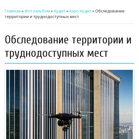
ТЕХНИЧЕСКИЙ ЗАКАЗЧИК
Главная
»
Фотоальбом
»
Аудит
»
Аэро Аудит
» Обследование
территории и труднодоступных мест
СТРОИТЕЛЬНЫЙ КОНТРОЛЬ
СТРОИТЕЛЬНЫЙ АУДИТ
Обследование территории и
ЭКСПЛУАТАЦИЯ
труднодоступных мест
НОРМАТИВНЫЕ ДОКУМЕНТЫ
О НАС
ПРЕССА
РЕЕСТРЫ