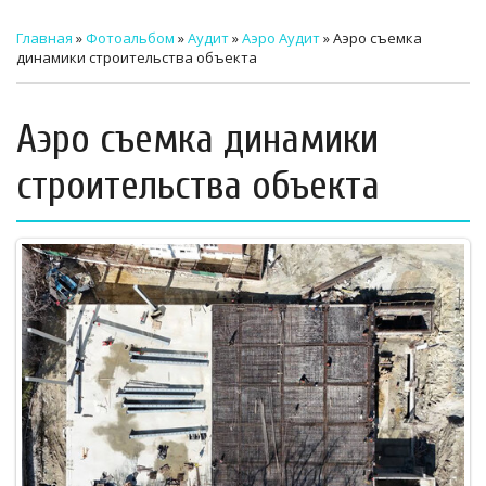
ТЕХНИЧЕСКИЙ ЗАКАЗЧИК
Главная
»
Фотоальбом
»
Аудит
»
Аэро Аудит
» Аэро съемка
динамики строительства объекта
СТРОИТЕЛЬНЫЙ КОНТРОЛЬ
СТРОИТЕЛЬНЫЙ АУДИТ
Аэро съемка динамики
ЭКСПЛУАТАЦИЯ
строительства объекта
НОРМАТИВНЫЕ ДОКУМЕНТЫ
О НАС
ПРЕССА
РЕЕСТРЫ