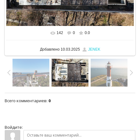
142
0
0.0
В реальном размере
1280x960
/ 947.2Kb
Добавлено
10.03.2025
JENEK
Всего комментариев
:
0
Войдите: