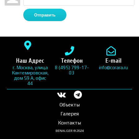
Отправить
Наш Адрес
Телефон
E-mail
г. Москва, улица
8 (495) 799-17-
info@corara.ru
Кантемировская,
03
дом 59 А, офис
44
Объекты
Галерея
Контакты
BENALGER © 2024