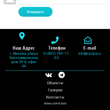
Отправить
Наш Адрес
Телефон
E-mail
г. Москва, улица
8 (495) 799-17-
info@corara.ru
Кантемировская,
03
дом 59 А, офис
44
Объекты
Галерея
Контакты
BENALGER © 2024