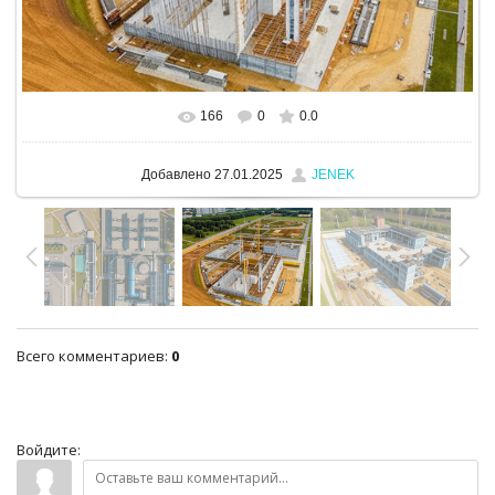
166
0
0.0
В реальном размере
1280x960
/ 868.2Kb
Добавлено
27.01.2025
JENEK
Всего комментариев
:
0
Войдите: