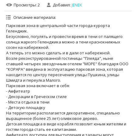
Просмотры
: 2
Добавил
:
JENEK
Описание материала
:
Парковая зона в центральной части города-курорта
Геленджик.
Безусловно, погулять и провести время в тени от палящего
солнца жаркого Геленджика можно а тени краснокнижных
сосен на набережной.
А теперь это можно сделать и в дали от набережной.
Возле реконструированной гостиницы "Плеяда", ныне
ставшей четырех звездочным отелем "МОРЕ" благодаря ООО
"КОРАРА" введена в эксплуатацию парковая зона, которая
находится по центру пересечения улицы Пушкина, улицы
Шмидта и переулка Малого.
Парковая зона включает в себя:
- Амфитеатр
- Декорации в Греческом стиле
- Места отдыха в тени
- Детскую площадку
На территории располагается декоративное, специально
выращенное (более 25 лет) оливковое дерево.
Детская площадка в виде корабля позволит юным жителям и
гостям города стать ее капитанами.
Амфитеатр доступен для выступления и таланты могут