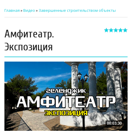
ТЕХНИЧЕСКИЙ ЗАКАЗЧИК
Главная
»
Видео
»
Завершенные строительством объекты
СТРОИТЕЛЬНЫЙ КОНТРОЛЬ
Амфитеатр.
СТРОИТЕЛЬНЫЙ АУДИТ
Экспозиция
ЭКСПЛУАТАЦИЯ
НОРМАТИВНЫЕ ДОКУМЕНТЫ
О НАС
ПРЕССА
РЕЕСТРЫ
00:03:30