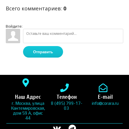
Всего комментариев
:
0
Войдите:
Отправить
Наш Адрес
Телефон
E-mail
г. Москва, улица
8 (495) 799-17-
info@corara.ru
Кантемировская,
03
дом 59 А, офис
44