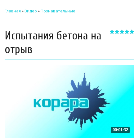
ТЕХНИЧЕСКИЙ ЗАКАЗЧИК
Главная
»
Видео
»
Познавательные
СТРОИТЕЛЬНЫЙ КОНТРОЛЬ
Испытания бетона на
СТРОИТЕЛЬНЫЙ АУДИТ
отрыв
ЭКСПЛУАТАЦИЯ
НОРМАТИВНЫЕ ДОКУМЕНТЫ
О НАС
ПРЕССА
РЕЕСТРЫ
00:01:32