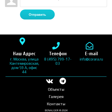
Отправить
Наш Адрес
Телефон
E-mail
г. Москва, улица
8 (495) 799-17-
info@corara.ru
Кантемировская,
03
дом 59 А, офис
44
Объекты
Галерея
Контакты
BENALGER © 2024