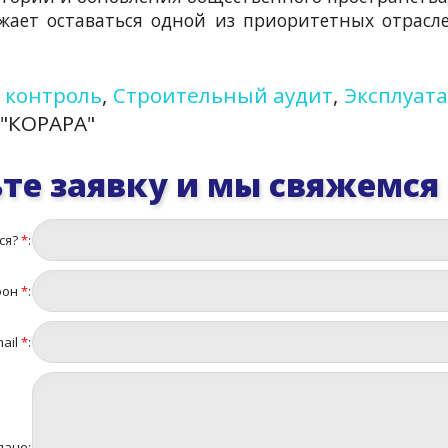
ает оставаться одной из приоритетных отрасле
 контроль
,
Строительный аудит
,
Эксплуат
"КОРАРА"
те заявку и мы свяжемся
ся?
*
:
фон
*
:
ail
*
:
даче: