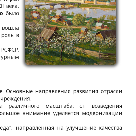
I века,
о
было
и вошла
роль в
 РСФСР.
ьтурным
е. Основные направления развития отрасли
учреждения.
ы различного масштаба: от возведения
Большое внимание уделяется модернизации
еда", направленная на улучшение качества
.