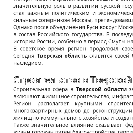
значительную роль в развитии русской гос
стал важным политическим и экономически
сильным соперником Москвы, претендовавши
Однако после объединения Руси вокруг Москв
в состав Российского государства. В после
истории России, особенно в период Смуты на
В советское время регион продолжил сво
Сегодня
Тверская область
славится своей 
наследием.
Строительство в Тверской
Строительная сфера в
Тверской области
за
включают жилищное строительство, инфрас
Регион располагает крупными строите
многоквартирных домов до реконструкции
жилищно-коммунального хозяйства и создан
Также значительное влияние оказывает фе
жизни горожан путем благоустройства терри