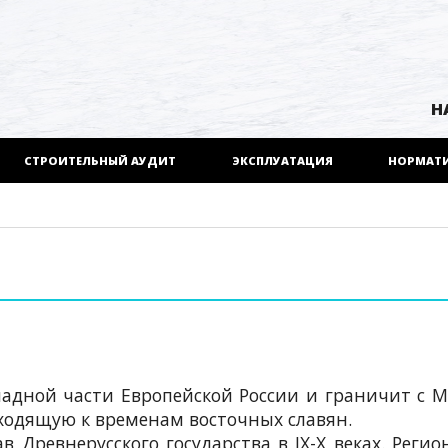
Н
СТРОИТЕЛЬНЫЙ АУДИТ
ЭКСПЛУАТАЦИЯ
НОРМАТ
и
падной части Европейской России и граничит с М
ходящую к временам восточных славян.
в Древнерусского государства в IX-X веках. Регио