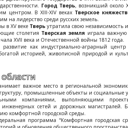
ударственности.
Город Тверь
, возникший около XI
м центром. В XIII-XIV веках
Тверское княжеств
м на лидерство среди русских земель.
ы в XV веке
Тверь
утратила свою независимость 
дующие столетия
Тверская земля
играла важную 
чала XVII века и Отечественной войны 1812 года.
е развитие как индустриально-аграрный центр
богатой историей, живописной природой и кул
 области
нимает важное место в региональной экономик
труктуру, промышленные объекты и социальные 
льными компаниями, выполняющими проект
 инженерных сетей и дорожных магистралей. 
ию комфортной городской среды.
деральная программа "Комфортная городская ср
торий и обновления общественного пространства