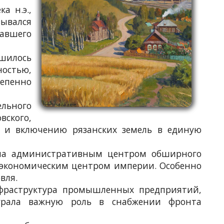
а н.э.,
зывался
тавшего
ршилось
ностью,
епенно
ельного
вского,
ва и включению рязанских земель в единую
тала административным центром обширного
м экономическим центром империи. Особенно
вля.
инфраструктура промышленных предприятий,
играла важную роль в снабжении фронта