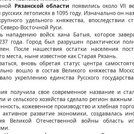
енной
Рязанской области
появились около VII век
русских летописях в 1095 году. Изначально он на
рупного удельного княжества, впоследствии с
Северо-Восточной Руси.
ось нападению войск хана Батыя, которое заве
237 года. Город был разрушен практически пол
лен. После нашествия остатки населения пост
о места, ныне известное как Старая Рязань.
аться, вновь обретая статус центра самостоят
льно вошло в состав Великого княжества Моско
вовало укреплению единства Русского государст
рния получила свое современное название и с
ли и сельского хозяйства сделало регион важны
ность, кожевенное производство и хлебная торго
ь активное развитие экономики, создавалась 
емя Великой Отечественной войны область 
ми.