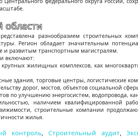
ю Центрального федерального округа России, сох
асштабе.
й области
редставлена разнообразием строительных комп
туры. Регион обладает значительным потенциа
ве и развитым транспортным магистралям.
ли включают:
яд крупных жилищных комплексов, как многоквар
исные здания, торговые центры, логистические ком
тельству дорог, мостов, объектов социальной сфер
ктов по улучшению энергосистем, водопровода, ка
бильностью, наличием квалифицированной раб
ижимости, строительные компании продолжают
гичности жилья.
ый контроль
,
Строительный аудит
,
Эк