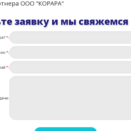
ртнера ООО "КОРАРА"
те заявку и мы свяжемся
ся?
*
:
фон
*
:
ail
*
:
даче: