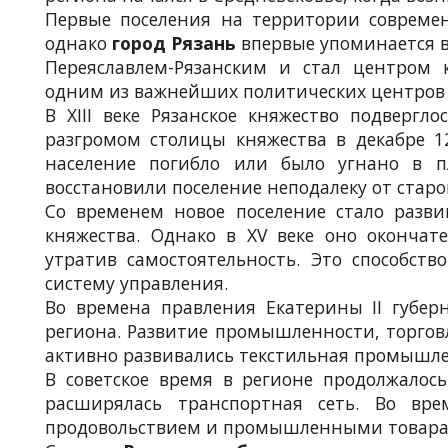
Первые поселения на территории соврем
однако
город Рязань
впервые упоминается в 
Переяславлем-Рязанским и стал центром к
одним из важнейших политических центров 
В XIII веке Рязанское княжество подвергл
разгромом столицы княжества в декабре 1
население погибло или было угнано в п
восстановили поселение неподалеку от старог
Со временем новое поселение стало развив
княжества. Однако в XV веке оно окончате
утратив самостоятельность. Это способст
систему управления.
Во времена правления Екатерины II губе
региона. Развитие промышленности, торгов
активно развивались текстильная промышлен
В советское время в регионе продолжалос
расширялась транспортная сеть. Во вр
продовольствием и промышленными товара