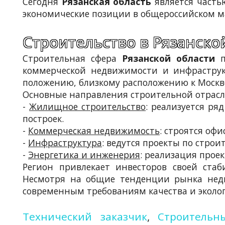
Сегодня
Рязанская область
является часть
экономические позиции в общероссийском м
Строительство в Рязанско
Строительная сфера
Рязанской области
п
коммерческой недвижимости и инфраструк
положению, близкому расположению к Моск
Основные направления строительной отрас
-
Жилищное строительство
: реализуется р
построек.
-
Коммерческая недвижимость
: строятся оф
-
Инфраструктура
: ведутся проекты по строи
-
Энергетика и инженерия
: реализация прое
Регион привлекает инвесторов своей ста
Несмотря на общие тенденции рынка недв
современным требованиям качества и эколо
Технический заказчик
,
Строительн