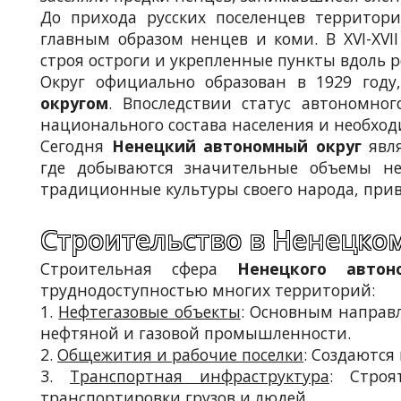
До прихода русских поселенцев территор
главным образом ненцев и коми. В XVI-XVII
строя остроги и укрепленные пункты вдоль р
Округ официально образован в 1929 году
округом
. Впоследствии статус автономно
национального состава населения и необхо
Сегодня
Ненецкий автономный округ
явля
где добываются значительные объемы не
традиционные культуры своего народа, прив
Строительство в Ненецко
Строительная сфера
Ненецкого автон
труднодоступностью многих территорий:
1.
Нефтегазовые объекты
: Основным направл
нефтяной и газовой промышленности.
2.
Общежития и рабочие поселки
: Создаются
3.
Транспортная инфраструктура
: Строя
транспортировки грузов и людей.