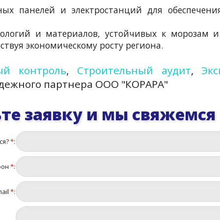
чных панелей и электростанций для обеспечен
ологий и материалов, устойчивых к морозам и
бствуя экономическому росту региона.
ый контроль
,
Строительный аудит
,
Эк
дежного партнера ООО "КОРАРА"
те заявку и мы свяжемся
ся?
*
:
фон
*
:
ail
*
: