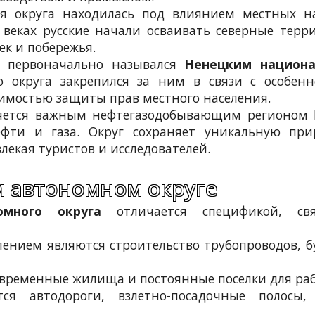
ия округа находилась под влиянием местных н
 веках русские начали осваивать северные терр
ек и побережья.
, первоначально назывался
Ненецким национ
го округа закрепился за ним в связи с особен
димостью защиты прав местного населения.
ется важным нефтегазодобывающим регионом Р
фти и газа. Округ сохраняет уникальную при
лекая туристов и исследователей.
м автономном округе
омного округа
отличается спецификой, св
ением являются строительство трубопроводов, б
 временные жилища и постоянные поселки для раб
тся автодороги, взлетно-посадочные полос