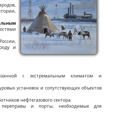
ародов,
итории,
альным
ностями
оссии,
роду и
язанной с экстремальным климатом и
уровых установок и сопутствующих объектов
отников нефтегазового сектора.
ы, переправы и порты, необходимые для