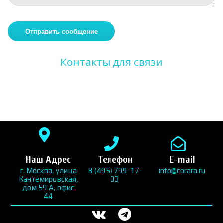
Контакты для связи
Наш Адрес
Телефон
E-mail
г. Москва, улица
8 (495) 799-17-
info@corara.ru
Кантемировская,
03
дом 59 А, офис
44