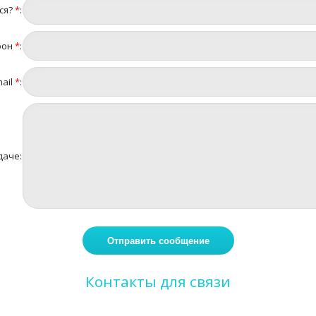
ся?
*
:
фон
*
:
ail
*
:
даче:
Контакты для связи