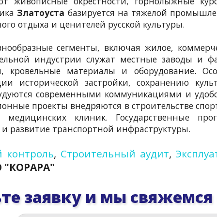
ают живописные окрестности, горнолыжные кур
мика
Златоуста
базируется на тяжелой промышл
го отдыха и ценителей русской культуры.
нообразные сегменты, включая жилое, коммерч
тельной индустрии служат местные заводы и ф
и, кровельные материалы и оборудование. Осо
ии исторической застройки, сохранению культ
рудуются современными коммуникациями и удоб
онные проекты внедряются в строительстве спо
и медицинских клиник. Государственные про
 и развитие транспортной инфраструктуры.
 контроль
,
Строительный аудит
,
Эксплуа
 "КОРАРА"
те заявку и мы свяжемся