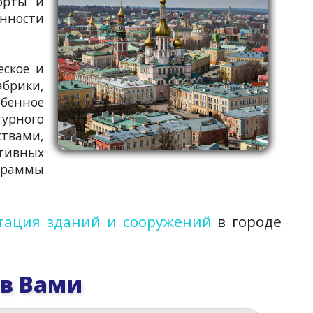
орты и
енности
еское и
абрики,
бенное
урного
ствами,
ртивных
граммы
тация зданий и сооружений
в городе
 в Вами