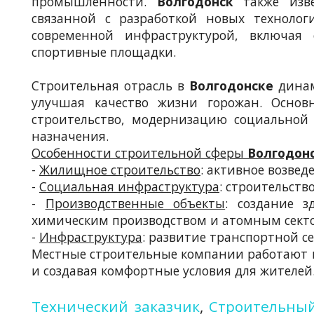
промышленности.
Волгодонск
также извес
связанной с разработкой новых технолог
современной инфраструктурой, включая 
спортивные площадки.
Строительная отрасль в
Волгодонске
динам
улучшая качество жизни горожан. Основ
строительство, модернизацию социальной
назначения.
Особенности строительной сферы
Волгодон
-
Жилищное строительство
: активное возве
-
Социальная инфраструктура
: строительств
-
Производственные объекты
: создание 
химическим производством и атомным сект
-
Инфраструктура
: развитие транспортной с
Местные строительные компании работают н
и создавая комфортные условия для жителей
Технический заказчик
,
Строительный