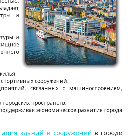
ностью,
бладает
нтры и
ктуры и
лищное
енного
жилья.
и спортивных сооружений.
приятий, связанных с машиностроением,
 городских пространств.
поддерживая экономическое развитие города
тация зданий и сооружений
в городе