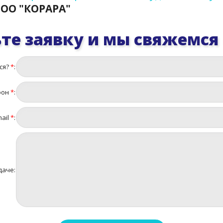
ОО "КОРАРА"
те заявку и мы свяжемся
ся?
*
:
фон
*
:
ail
*
:
даче: