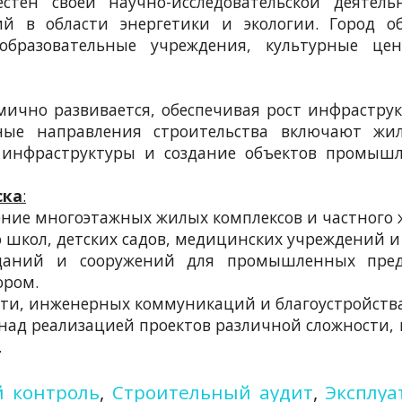
тен своей научно-исследовательской деятель
ий в области энергетики и экологии. Город о
образовательные учреждения, культурные це
ично развивается, обеспечивая рост инфрастру
ные направления строительства включают жи
 инфраструктуры и создание объектов промышл
ска
:
дение многоэтажных жилых комплексов и частного 
о школ, детских садов, медицинских учреждений 
зданий и сооружений для промышленных пред
ором.
ети, инженерных коммуникаций и благоустройства
ад реализацией проектов различной сложности, 
.
 контроль
,
Строительный аудит
,
Эксплуа