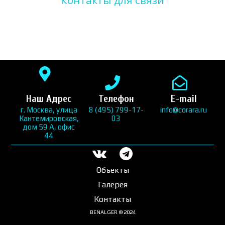
Наш Адрес
Телефон
E-mail
г. Москва, улица
8 (495) 799-17-
info@corara.ru
Кантемировская,
03
дом 59 А, офис
44
Объекты
Галерея
Контакты
BENALGER © 2024