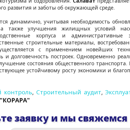
котуризма и оздоровления.
Салават
представляе
го развития и заботы об окружающей среде.
ется динамично, учитывая необходимость обнов
 а также улучшения жилищных условий насе
водственные корпуса и административные з
ственные строительные материалы, востребова
уществляется с применением новейших техно
 и долговечность построек. Одновременно реал
лучшение состояния общественного транспорта. 
бствующее устойчивому росту экономики и благо
 контроль
,
Строительный аудит
,
Эксплуа
"КОРАРА"
те заявку и мы свяжемся