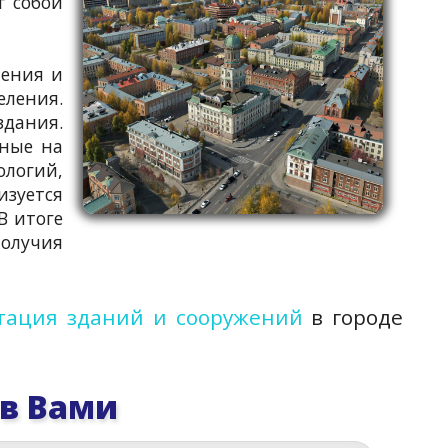
т собой
ления и
ления.
дания.
нные на
логий,
изуется
В итоге
получия
тация зданий и сооружений
в городе
 в Вами