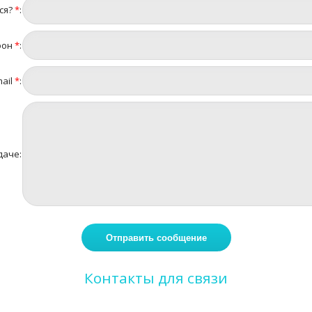
ся?
*
:
фон
*
:
ail
*
:
даче:
Контакты для связи