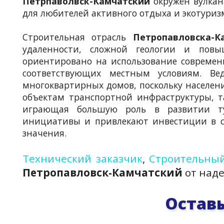
Петрпа́волвск-Камча́тски́й
окружён вулкан
для любителей активного отдыха и экотуриз
Строительная отрасль
Петропавловска-К
удаленности, сложной геологии и повы
ориентировано на использование современ
соответствующих местным условиям. Вед
многоквартирных домов, поскольку населени
объектам транспортной инфраструктуры, т
играющая большую роль в развитии ту
инициативы и привлекают инвестиции в с
значения.
Технический заказчик
,
Строительный
Петропавловск-Камчатский
от над
Оставь