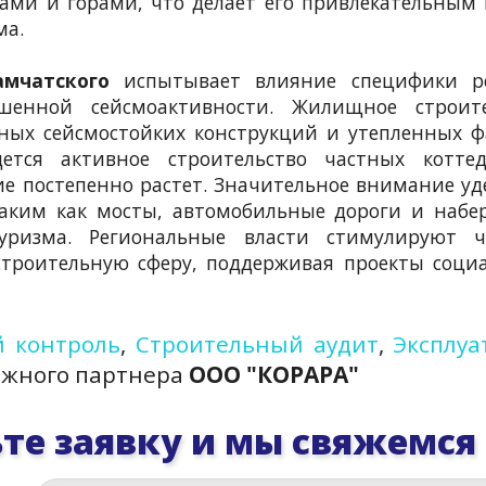
ами и горами, что делает его привлекательным
ма.
амчатского
испытывает влияние специфики ре
шенной сейсмоактивности. Жилищное строите
ных сейсмостойких конструкций и утепленных ф
ется активное строительство частных котте
е постепенно растет. Значительное внимание уд
аким как мосты, автомобильные дороги и набе
ризма. Региональные власти стимулируют ч
троительную сферу, поддерживая проекты соци
 контроль
,
Строительный аудит
,
Эксплуа
ежного партнера
ООО "КОРАРА"
те заявку и мы свяжемся