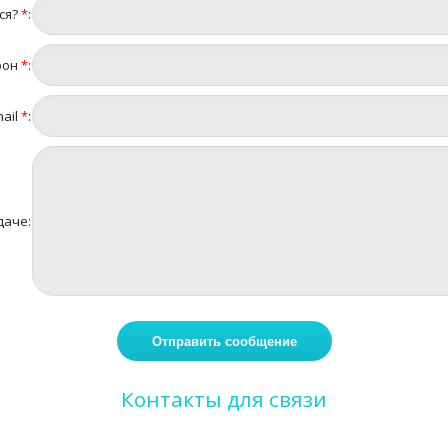
ся?
*
:
фон
*
:
ail
*
:
даче:
Контакты для связи