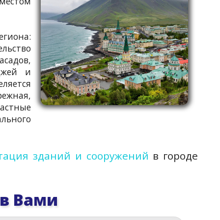
 местом
гиона:
льство
асадов,
джей и
еляется
режная,
астные
ального
тация зданий и сооружений
в городе
 в Вами