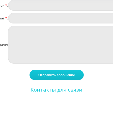
фон
*
:
ail
*
:
даче:
Контакты для связи