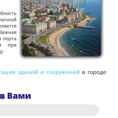
ебность
личной
ляется
Важная
м порта
ся при
у.
тация зданий и сооружений
в городе
 в Вами