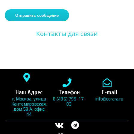
Контакты для связи
Наш Адрес
Телефон
E-mail
г. Москва, улица
8 (495) 799-17-
info@corara.ru
Кантемировская,
03
дом 59 А, офис
44