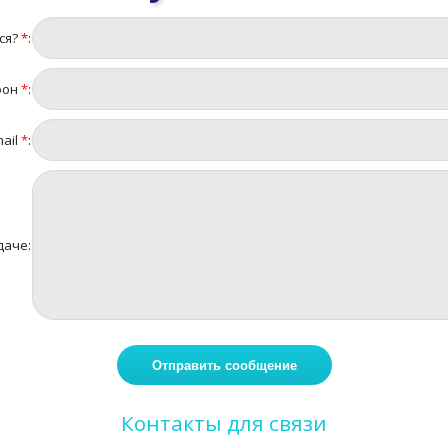
ся?
*
:
фон
*
:
ail
*
:
даче:
Контакты для связи