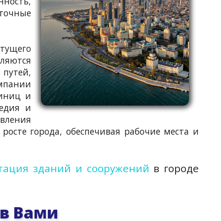
нность,
сточные
стущего
ляются
путей,
мпании
тиниц и
едия и
овления
росте города, обеспечивая рабочие места и
тация зданий и сооружений
в городе
 в Вами