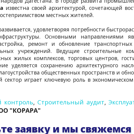
народов Дагестана. В городе развита промышле
а
известна своей архитектурой, сочетающей во
гостеприимством местных жителей.
азвивается, удовлетворяя потребности быстрора
нфраструктуры. Основными направлениями яв
астройка, ремонт и обновление транспортных 
льных учреждений. Ведущие строительные ко
ных жилых комплексов, торговых центров, гос
ие уделяется сохранению архитектурного насл
лагоустройства общественных пространств и обн
сектор играет ключевую роль в экономическом 
 контроль
,
Строительный аудит
,
Эксплуа
ОО "КОРАРА"
те заявку и мы свяжемся