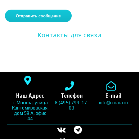
Контакты для связи
Наш Адрес
Телефон
E-mail
г. Москва, улица
8 (495) 799-17-
info@corara.ru
Кантемировская,
03
дом 59 А, офис
44