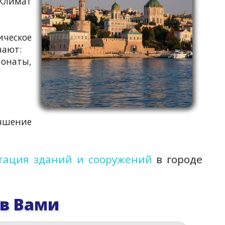
 Климат
ческое
чают:
ионаты,
чшение
тация зданий и сооружений
в городе
 в Вами