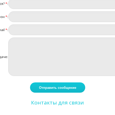
ся?
*
:
фон
*
:
ail
*
:
даче:
Контакты для связи