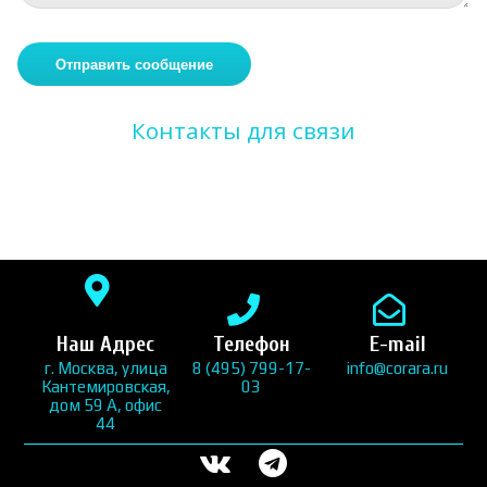
Контакты для связи
Наш Адрес
Телефон
E-mail
г. Москва, улица
8 (495) 799-17-
info@corara.ru
Кантемировская,
03
дом 59 А, офис
44