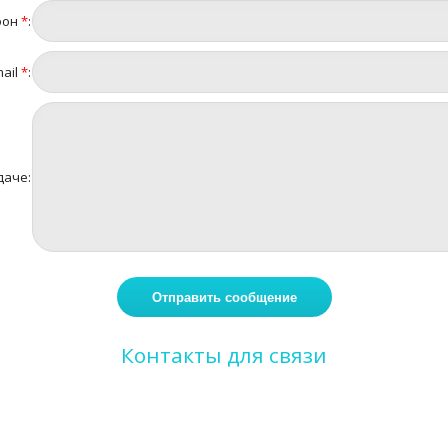
фон
*
:
ail
*
:
даче:
Контакты для связи