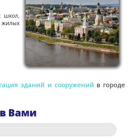
х школ,
е жилых
тация зданий и сооружений
в городе
 в Вами