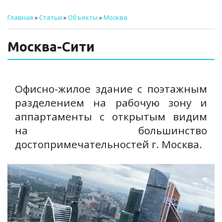
ТЕХНИЧЕСКИЙ ЗАКАЗЧИК
Главная
»
Статьи
»
Объекты
»
Москва
СТРОИТЕЛЬНЫЙ КОНТРОЛЬ
Москва-Сити
СТРОИТЕЛЬНЫЙ АУДИТ
ЭКСПЛУАТАЦИЯ
Офисно-жилое здание с поэтажным
НОРМАТИВНЫЕ ДОКУМЕНТЫ
разделением на рабочую зону и
аппартаменты с открытым видим
О НАС
на большинство
ПРЕССА
достопримечательностей г. Москва.
РЕЕСТРЫ