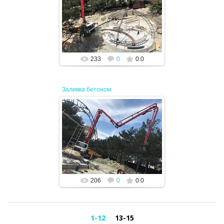
19.04.2024
JENEK
233
0
0.0
Заливка бетоном
19.04.2024
JENEK
206
0
0.0
1-12
13-15