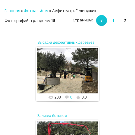
ТЕХНИЧЕСКИЙ ЗАКАЗЧИК
Главная
»
Фотоальбом
» Амфитеатр. Геленджик
СТРОИТЕЛЬНЫЙ КОНТРОЛЬ
Страницы
:
Фотографий в разделе
:
15
1
2
СТРОИТЕЛЬНЫЙ АУДИТ
Высадка декоративных деревьев
ЭКСПЛУАТАЦИЯ
НОРМАТИВНЫЕ ДОКУМЕНТЫ
19.04.2024
О НАС
JENEK
ПРЕССА
208
0
0.0
РЕЕСТРЫ
Заливка бетоном