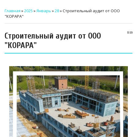
ТЕХНИЧЕСКИЙ ЗАКАЗЧИК
Главная
»
2025
»
Январь
»
28
» Строительный аудит от ООО
"КОРАРА"
СТРОИТЕЛЬНЫЙ КОНТРОЛЬ
СТРОИТЕЛЬНЫЙ АУДИТ
Строительный аудит от ООО
11:59
"КОРАРА"
ЭКСПЛУАТАЦИЯ
НОРМАТИВНЫЕ ДОКУМЕНТЫ
О НАС
ПРЕССА
РЕЕСТРЫ