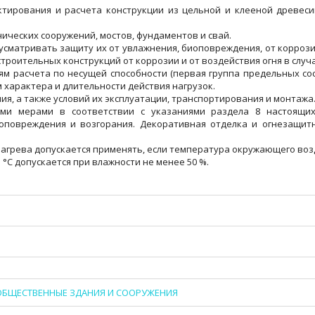
ктирования и расчета конструкции из цельной и клееной древеси
ических сооружений, мостов, фундаментов и свай.
сматривать защиту их от увлажнения, биоповреждения, от коррозии
троительных конструкций от коррозии и от воздействия огня в случ
м расчета по несущей способности (первая группа предельных со
м характера и длительности действия нагрузок.
ия, а также условий их эксплуатации, транспортирования и монтажа
ыми мерами в соответствии с указаниями раздела 8 настоящих
повреждения и возгорания. Декоративная отделка и огнезащитн
нагрева допускается применять, если температура окружающего воз
°С допускается при влажности не менее 50 %.
2. ОБЩЕСТВЕННЫЕ ЗДАНИЯ И СООРУЖЕНИЯ