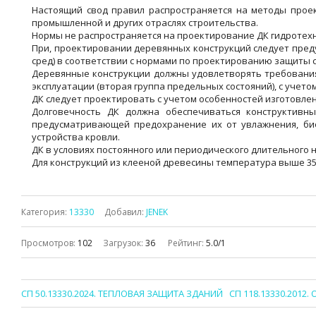
Настоящий свод правил распространяется на методы прое
промышленной и других отраслях строительства.
Нормы не распространяется на проектирование ДК гидротехн
При, проектировании деревянных конструкций следует преду
сред) в соответствии с нормами по проектированию защиты с
Деревянные конструкции должны удовлетворять требования
эксплуатации (вторая группа предельных состояний), с учето
ДК следует проектировать с учетом особенностей изготовлен
Долговечность ДК должна обеспечиваться конструктивн
предусматривающей предохранение их от увлажнения, био
устройства кровли.
ДК в условиях постоянного или периодического длительного 
Для конструкций из клееной древесины температура выше 35 
Категория
:
13330
Добавил
:
JENEK
Просмотров
:
102
Загрузок
:
36
Рейтинг
:
5.0
/
1
СП 50.13330.2024. ТЕПЛОВАЯ ЗАЩИТА ЗДАНИЙ
СП 118.13330.201