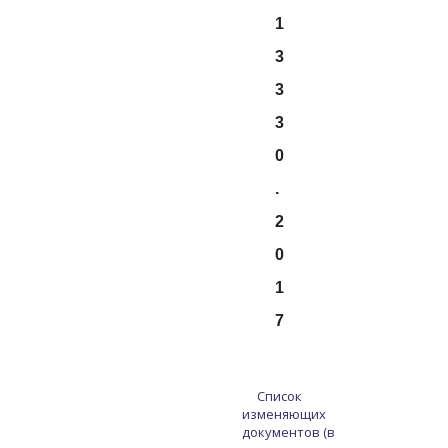
1
3
3
3
0
.
2
0
1
7
Список
изменяющих
документов (в