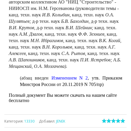
авторским коллективом АО "НИЦ "Строительство" -
НИИОСП им. Н.М. Герсеванова (руководители темы -
канд. техн. наук
И.В. Колыбин,
канд. техн. наук
О.А.
Шулятьев;
д-р техн. наук
Б.В. Бахолдин,
д-р техн. наук
В.И. Крутов,
д-р техн. наук
В.И. Шейнин;
канд. техн.
наук
А.М. Дзагов,
канд. техн. наук
Ф.Ф. Зехниев,
канд.
техн. наук
М.Н. Ибрагимов,
канд. техн. наук
В.К. Когай,
канд. техн. наук
В.Н. Корольков,
канд. техн. наук
А.Г.
Алексеев,
канд. техн. наук
С.А. Рытов,
канд. техн. наук
А.В. Шапошников,
канд. техн. наук
П.И. Ястребов; А.Б.
Мещанский, О.А. Мозгачева).
(абзац введен
Изменением N 2
,
утв. Приказом
Минстроя России от 20.11.2019 N 705/пр)
Полный документ Вы можете скачать на нашем сайте
бесплатно
Категория
:
13330
Добавил
:
JENEK