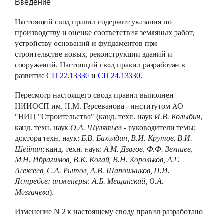
Введение
Настоящий свод правил содержит указания по
производству и оценке соответствия земляных работ,
устройству оснований и фундаментов при
строительстве новых, реконструкции зданий и
сооружений. Настоящий свод правил разработан в
развитие
СП
22.13330
и
СП 24.13330
.
Пересмотр настоящего свода правил выполнен
НИИОСП им. Н.М. Герсеванова - институтом АО
"НИЦ "Строительство" (канд. техн. наук
И.В. Колыбин
,
канд. техн. наук
О.А. Шулятьев
- руководители темы;
доктора техн. наук:
Б.В. Бахолдин, В.И. Крутов, В.И.
Шейнин
; канд. техн. наук:
А.М. Дзагов, Ф.Ф. Зехниев,
М.Н. Ибрагимов, В.К. Когай, В.Н. Корольков, А.Г.
Алексеев, С.А. Рытов, А.В. Шапошников, П.И.
Ястребов; инженеры: А.Б. Мещанский, О.А.
Мозгачева
).
Изменение N 2 к настоящему своду правил разработано