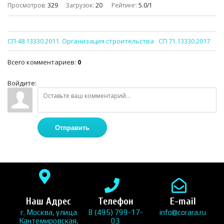
Просмотров
:
329
Загрузок
:
20
Рейтинг
:
5.0
/
1
СП 48.13330.2011. Организация строительства
СП 71.13330.2017
Всего комментариев
:
0
Войдите:
Отправить
Наш Адрес
Телефон
E-mail
г. Москва, улица
8 (495) 799-17-
info@corara.ru
Кантемировская,
03