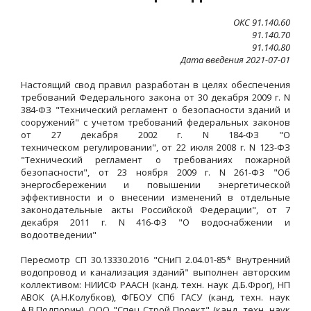
ОКС 91.140.60
91.140.70
91.140.80
Дата введения 2021-07-01
Настоящий свод правил разработан в целях обеспечения
требований Федерального закона от 30 декабря 2009 г. N
384-ФЗ "Технический регламент о безопасности зданий и
сооружений" с учетом требований федеральных законов
от 27 декабря 2002 г. N 184-ФЗ "О
техническом регулировании", от 22 июля 2008 г. N 123-ФЗ
"Технический регламент о требованиях пожарной
безопасности", от 23 ноября 2009 г. N 261-ФЗ "Об
энергосбережении и повышении энергетической
эффективности и о внесении изменений в отдельные
законодательные акты Российской Федерации", от 7
декабря 2011 г. N 416-ФЗ "О водоснабжении и
водоотведении"
Пересмотр СП 30.13330.2016 "СНиП 2.04.01-85* Внутренний
водопровод и канализация зданий" выполнен авторским
коллективом: НИИСФ РААСН (канд. техн. наук Д.Б.Фрог), НП
АВОК (А.Н.Колубков), ФГБОУ СПб ГАСУ (канд. техн. наук
А.В.Подпорин), ООО "Спец Строй Проект" (канд. техн. наук