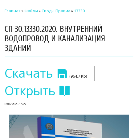
ТЕХНИЧЕСКИЙ ЗАКАЗЧИК
Главная
»
Файлы
»
Своды Правил
»
13330
СТРОИТЕЛЬНЫЙ КОНТРОЛЬ
СП 30.13330.2020. ВНУТРЕННИЙ
СТРОИТЕЛЬНЫЙ АУДИТ
ВОДОПРОВОД И КАНАЛИЗАЦИЯ
ЗДАНИЙ
ЭКСПЛУАТАЦИЯ
НОРМАТИВНЫЕ ДОКУМЕНТЫ
|
Скачать
О НАС
(964.7 Kb)
Открыть
ПРЕССА
РЕЕСТРЫ
09.02.2026, 15:27