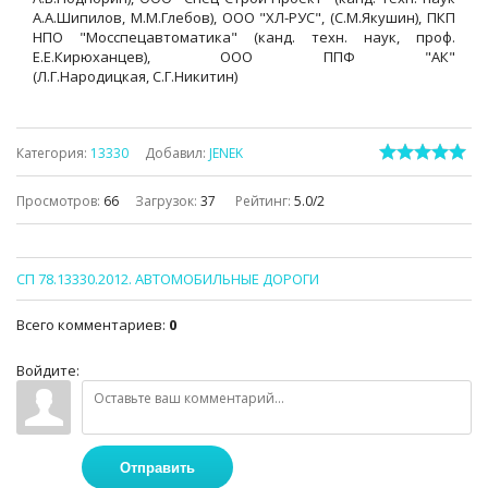
А.А.Шипилов, М.М.Глебов), ООО "ХЛ-РУС", (С.М.Якушин), ПКП
НПО "Мосспецавтоматика" (канд. техн. наук, проф.
Е.Е.Кирюханцев), ООО ППФ "АК"
(Л.Г.Народицкая, С.Г.Никитин)
Категория
:
13330
Добавил
:
JENEK
Просмотров
:
66
Загрузок
:
37
Рейтинг
:
5.0
/
2
СП 78.13330.2012. АВТОМОБИЛЬНЫЕ ДОРОГИ
Всего комментариев
:
0
Войдите:
Отправить