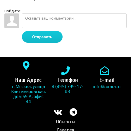
Войдите:
Отправить
Наш Адрес
Телефон
E-mail
г. Москва, улица
8 (495) 799-17-
info@corara.ru
Кантемировская,
03
дом 59 А, офис
44
Объекты
Галерея