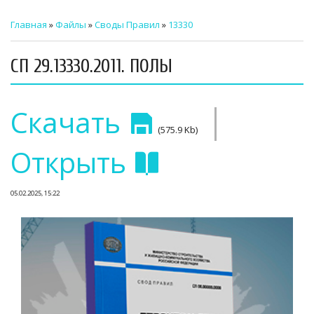
ТЕХНИЧЕСКИЙ ЗАКАЗЧИК
Главная
»
Файлы
»
Своды Правил
»
13330
СТРОИТЕЛЬНЫЙ КОНТРОЛЬ
СП 29.13330.2011. ПОЛЫ
СТРОИТЕЛЬНЫЙ АУДИТ
|
ЭКСПЛУАТАЦИЯ
Скачать
(575.9 Kb)
НОРМАТИВНЫЕ ДОКУМЕНТЫ
Открыть
О НАС
05.02.2025, 15:22
ПРЕССА
РЕЕСТРЫ