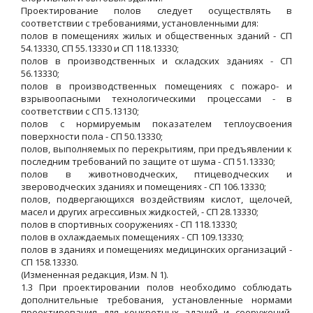
Проектирование полов следует осуществлять в
соответствии с требованиями, установленными для:
полов в помещениях жилых и общественных зданий - СП
54.13330, СП 55.13330 и СП 118.13330;
полов в производственных и складских зданиях - СП
56.13330;
полов в производственных помещениях с пожаро- и
взрывоопасными технологическими процессами - в
соответствии с СП 5.13130;
полов с нормируемым показателем теплоусвоения
поверхности пола - СП 50.13330;
полов, выполняемых по перекрытиям, при предъявлении к
последним требований по защите от шума - СП 51.13330;
полов в животноводческих, птицеводческих и
звероводческих зданиях и помещениях - СП 106.13330;
полов, подвергающихся воздействиям кислот, щелочей,
масел и других агрессивных жидкостей, - СП 28.13330;
полов в спортивных сооружениях - СП 118.13330;
полов в охлаждаемых помещениях - СП 109.13330;
полов в зданиях и помещениях медицинских организаций -
СП 158.13330.
(Измененная редакция, Изм. N 1).
1.3 При проектировании полов необходимо соблюдать
дополнительные требования, установленные нормами
проектирования для конкретных зданий и сооружений,