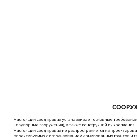
СООРУ
Настоящий свод правил устанавливает основные требования
- подпорные сооружения), а также конструкций их крепления.
Настоящий свод правил не распространяется на проектирова
проектируемых с использованием армированных грунтов и г