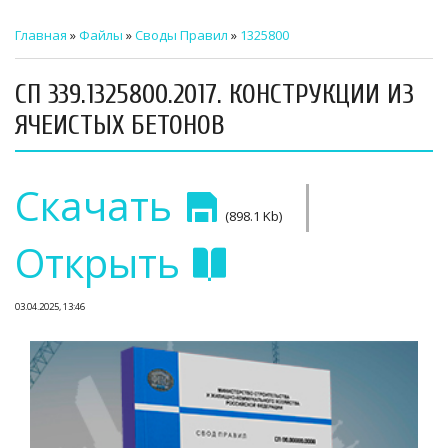
ТЕХНИЧЕСКИЙ ЗАКАЗЧИК
Главная
»
Файлы
»
Своды Правил
»
1325800
СТРОИТЕЛЬНЫЙ КОНТРОЛЬ
СП 339.1325800.2017. КОНСТРУКЦИИ ИЗ
СТРОИТЕЛЬНЫЙ АУДИТ
ЯЧЕИСТЫХ БЕТОНОВ
ЭКСПЛУАТАЦИЯ
|
Скачать
НОРМАТИВНЫЕ ДОКУМЕНТЫ
(898.1 Kb)
О НАС
Открыть
ПРЕССА
03.04.2025, 13:46
РЕЕСТРЫ