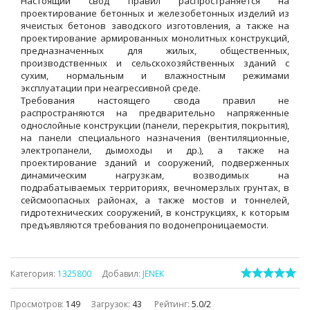
Настоящий свод правил распространяется на
проектирование бетонных и железобетонных изделий из
ячеистых бетонов заводского изготовления, а также на
проектирование армированных монолитных конструкций,
предназначенных для жилых, общественных,
производственных и сельскохозяйственных зданий с
сухим, нормальным и влажностным режимами
эксплуатации при неагрессивной среде.
Требования настоящего свода правил не
распространяются на предварительно напряженные
однослойные конструкции (панели, перекрытия, покрытия),
на панели специального назначения (вентиляционные,
электропанели, дымоходы и др.), а также на
проектирование зданий и сооружений, подверженных
динамическим нагрузкам, возводимых на
подрабатываемых территориях, вечномерзлых грунтах, в
сейсмоопасных районах, а также мостов и тоннелей,
гидротехнических сооружений, в конструкциях, к которым
предъявляются требования по водонепроницаемости.
Категория
:
1325800
Добавил
:
JENEK
Просмотров
:
149
Загрузок
:
43
Рейтинг
:
5.0
/
2